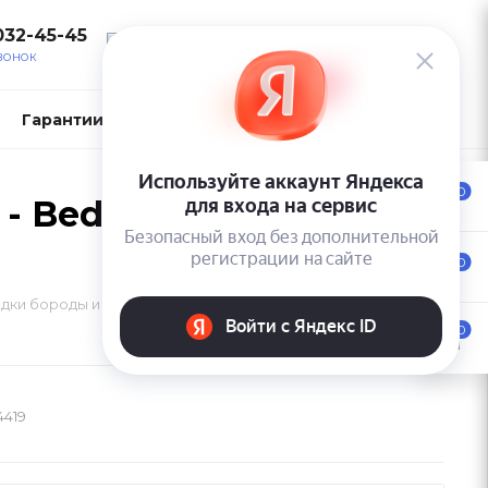
032-45-45
ВОЙТИ
ЗВОНОК
Гарантии и возврат
Контакты
0
- Bed Head Lion
0
дки бороды и волос - Bed Head Lion Tamer Beard & Hair Balm
0
4419