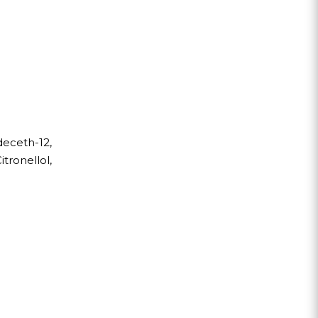
deceth-12,
ronellol,