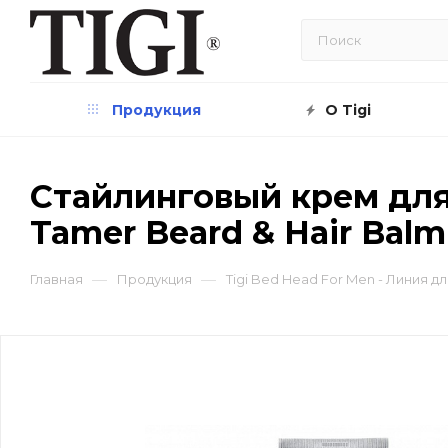
Продукция
О Tigi
Cтайлинговый крем для 
Tamer Beard & Hair Balm
—
—
Главная
Продукция
Tigi Bed Head For Men - Линия 