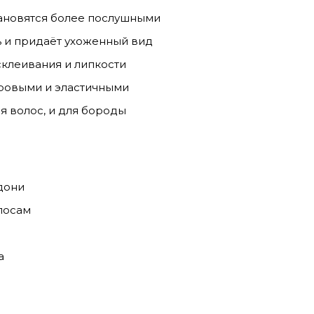
ановятся более послушными
 и придаёт ухоженный вид
клеивания и липкости
ровыми и эластичными
я волос, и для бороды
дони
лосам
а