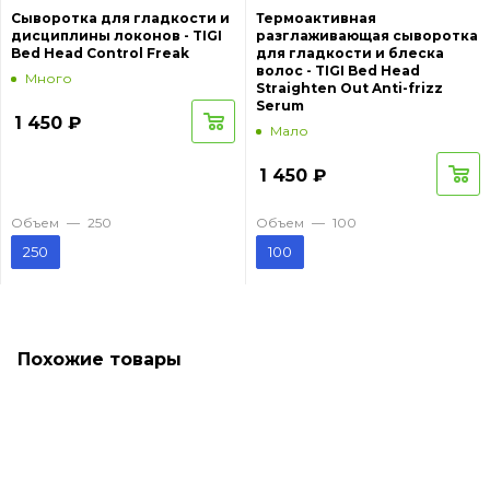
Сыворотка для гладкости и
Термоактивная
дисциплины локонов - TIGI
разглаживающая сыворотка
Bed Head Control Freak
для гладкости и блеска
волос - TIGI Bed Head
Много
Straighten Out Anti-frizz
Serum
1 450
₽
Мало
1 450
₽
Объем
—
250
Объем
—
100
250
100
Похожие товары