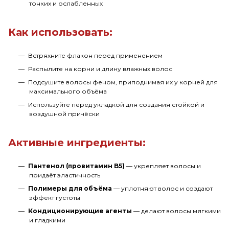
тонких и ослабленных
Как использовать:
Встряхните флакон перед применением
Распылите на корни и длину влажных волос
Подсушите волосы феном, приподнимая их у корней для
максимального объёма
Используйте перед укладкой для создания стойкой и
воздушной причёски
Активные ингредиенты:
Пантенол (провитамин B5)
— укрепляет волосы и
придаёт эластичность
Полимеры для объёма
— уплотняют волос и создают
эффект густоты
Кондиционирующие агенты
— делают волосы мягкими
и гладкими