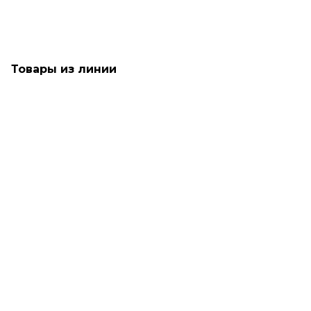
Товары из линии
SALE
Только что купили