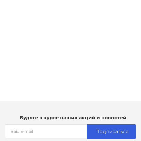
Рассчитываем дату доставки...
Лак для волос суперсильной фиксации - TIGI Bed Head Hard
Head
Мало
900
₽
Будьте в курсе наших акций и новостей
Подписаться