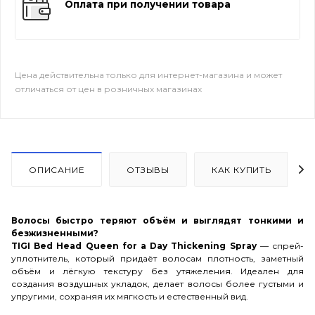
Оплата при получении товара
Цена действительна только для интернет-магазина и может
отличаться от цен в розничных магазинах
ОПИСАНИЕ
ОТЗЫВЫ
КАК КУПИТЬ
Волосы быстро теряют объём и выглядят тонкими и
безжизненными?
TIGI Bed Head Queen for a Day Thickening Spray
— спрей-
уплотнитель, который придаёт волосам плотность, заметный
объём и лёгкую текстуру без утяжеления. Идеален для
создания воздушных укладок, делает волосы более густыми и
упругими, сохраняя их мягкость и естественный вид.