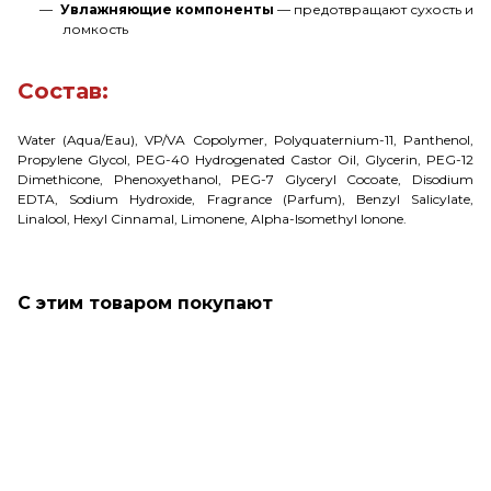
Увлажняющие компоненты
— предотвращают сухость и
ломкость
Состав:
Water (Aqua/Eau), VP/VA Copolymer, Polyquaternium-11, Panthenol,
Propylene Glycol, PEG-40 Hydrogenated Castor Oil, Glycerin, PEG-12
Dimethicone, Phenoxyethanol, PEG-7 Glyceryl Cocoate, Disodium
EDTA, Sodium Hydroxide, Fragrance (Parfum), Benzyl Salicylate,
Linalool, Hexyl Cinnamal, Limonene, Alpha-Isomethyl Ionone.
С этим товаром покупают
Только что купили