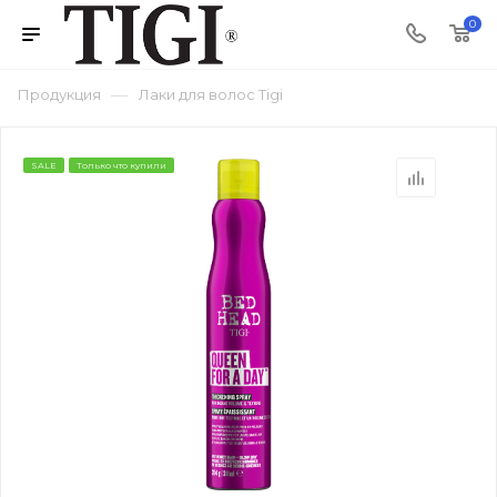
0
—
Продукция
Лаки для волос Tigi
SALE
Только что купили