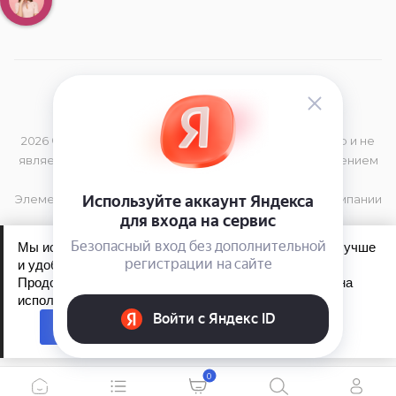
2026 © Данный сайт носит информационный характер и не
является публичной офертой, определяемой положением
Статьи 437 (2) Гражданского Кодекса РФ
Элементы дизайна и торговая марка принадлежат компании
TIGi
Мы используем файлы cookie, чтобы сайт работал лучше
и удобнее для вас.
Продолжая пользоваться сайтом, вы соглашаетесь на
Обработка персональных данных
использование файлов cookie.
Политика конфиденциальности
Принять
0