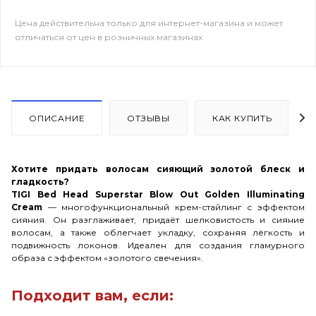
Цена действительна только для интернет-магазина и может
отличаться от цен в розничных магазинах
ОПИСАНИЕ
ОТЗЫВЫ
КАК КУПИТЬ
Хотите придать волосам сияющий золотой блеск и
гладкость?
TIGI Bed Head Superstar Blow Out Golden Illuminating
Cream
— многофункциональный крем-стайлинг с эффектом
сияния. Он разглаживает, придаёт шелковистость и сияние
волосам, а также облегчает укладку, сохраняя лёгкость и
подвижность локонов. Идеален для создания гламурного
образа с эффектом «золотого свечения».
Подходит вам, если: