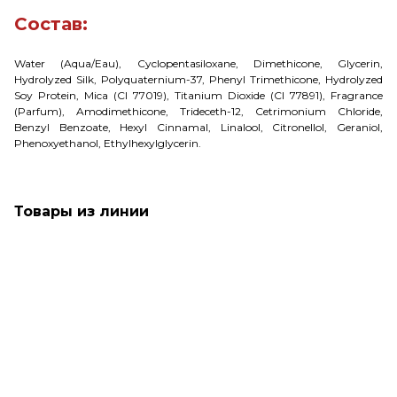
Состав:
Water (Aqua/Eau), Cyclopentasiloxane, Dimethicone, Glycerin,
Hydrolyzed Silk, Polyquaternium-37, Phenyl Trimethicone, Hydrolyzed
Soy Protein, Mica (CI 77019), Titanium Dioxide (CI 77891), Fragrance
(Parfum), Amodimethicone, Trideceth-12, Cetrimonium Chloride,
Benzyl Benzoate, Hexyl Cinnamal, Linalool, Citronellol, Geraniol,
Phenoxyethanol, Ethylhexylglycerin.
Товары из линии
SALE