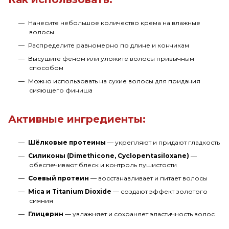
Нанесите небольшое количество крема на влажные
волосы
Распределите равномерно по длине и кончикам
Высушите феном или уложите волосы привычным
способом
Можно использовать на сухие волосы для придания
сияющего финиша
Активные ингредиенты:
Шёлковые протеины
— укрепляют и придают гладкость
Силиконы (Dimethicone, Cyclopentasiloxane)
—
обеспечивают блеск и контроль пушистости
Соевый протеин
— восстанавливает и питает волосы
Mica и Titanium Dioxide
— создают эффект золотого
сияния
Глицерин
— увлажняет и сохраняет эластичность волос