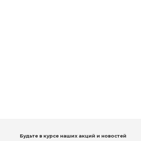
Осветляющая крем-краска - Tigi Copyright Colour Lift 100/2
Платиновый фиолетовый
Нет в наличии
Будьте в курсе наших акций и новостей