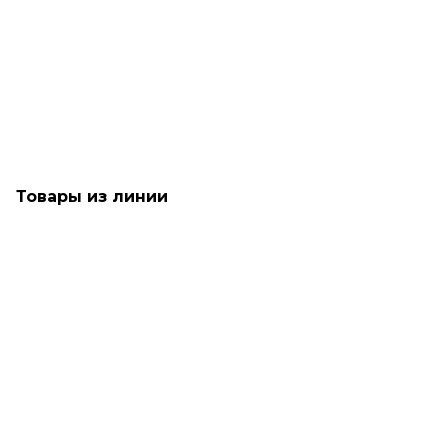
Разглаживающий крем для придания блеска и свежести
волосам - TIGI Bed Head After-Party
Много
1 490
₽
Товары из линии