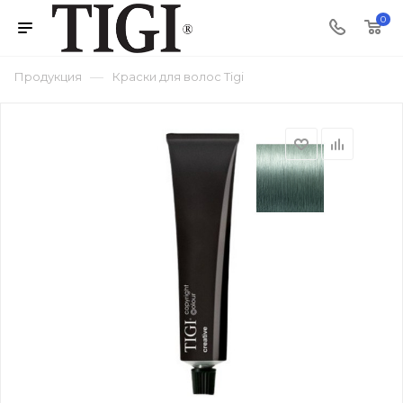
0
—
Продукция
Краски для волос Tigi