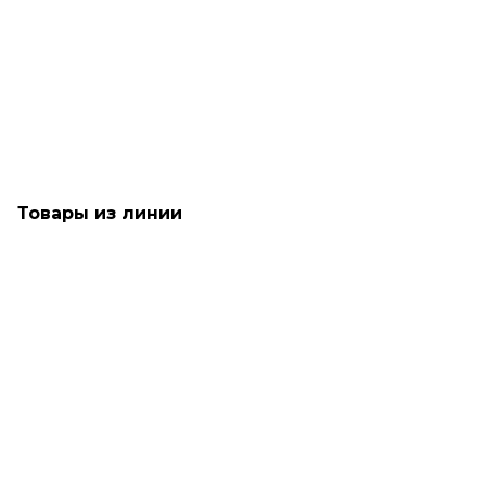
Разглаживающий крем для придания блеска и свежести
волосам - TIGI Bed Head After-Party
Много
1 490
₽
Товары из линии