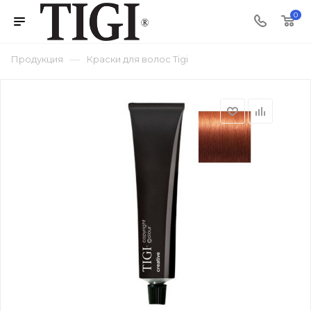
0
—
Продукция
Краски для волос Tigi