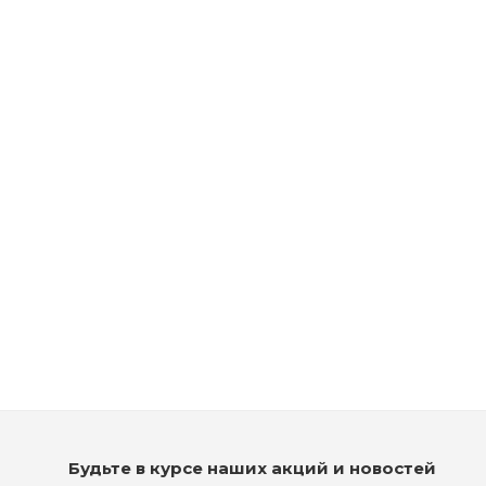
Осветляющая крем-краска - Tigi Copyright Colour Lift 100/2
Платиновый фиолетовый
Нет в наличии
Будьте в курсе наших акций и новостей