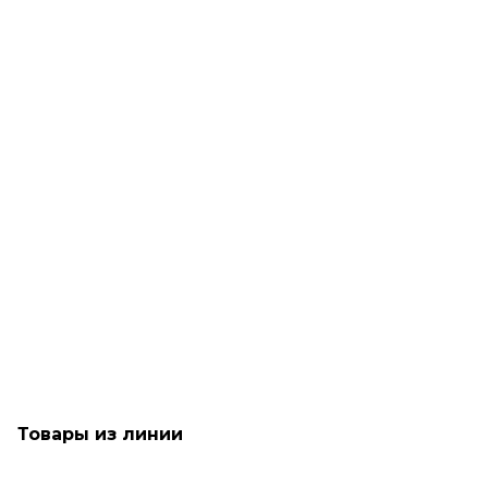
Рассчитываем дату доставки...
Крем-кондиционер для защиты волос от повреждений и
сечения - TIGI Bed Head Ego Boost
Мало
1 790
₽
Товары из линии