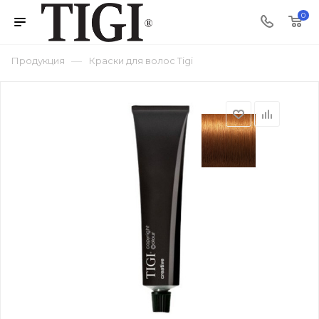
0
—
Продукция
Краски для волос Tigi