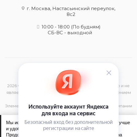
г. Москва, Настасьинский переулок,
8с2
10:00 - 18:00
(По будням)
СБ-ВС - выходной
2026 © Данный сайт носит информационный характер и не
является публичной офертой, определяемой положением
Статьи 437 (2) Гражданского Кодекса РФ
Элементы дизайна и торговая марка принадлежат компании
TIGi
Мы используем файлы cookie, чтобы сайт работал лучше
и удобнее для вас.
Продолжая пользоваться сайтом, вы соглашаетесь на