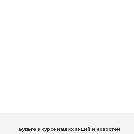
Осветляющая крем-краска - Tigi Copyright Colour Lift 100/2
Платиновый фиолетовый
Нет в наличии
Будьте в курсе наших акций и новостей