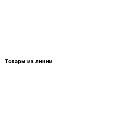
Текстурирующий карандаш для волос - TIGI Bed Head Wax
Stick
Мало
1 390
₽
Товары из линии