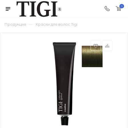
0
—
Продукция
Краски для волос Tigi