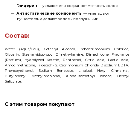
Глицерин
— увлажняет и сохраняет мягкость волос
Антистатические компоненты
— уменьшают
пушистость и делают волосы послушными
Состав:
Water (Aqua/Eau), Cetearyl Alcohol, Behentrimonium Chloride,
Glycerin, Stearamidopropyl Dimethylamine, Dimethicone, Fragrance
(Parfum), Hydrolyzed Keratin, Panthenol, Citric Acid, Lactic Acid,
Amodimethicone, Trideceth-12, Cetrimonium Chloride, Disodium EDTA,
Phenoxyethanol, Sodium Benzoate, Linalool, Hexyl Cinnamal,
Butylphenyl Methylpropional, Alpha-Isomethyl Ionone, Benzyl
Salicylate.
С этим товаром покупают