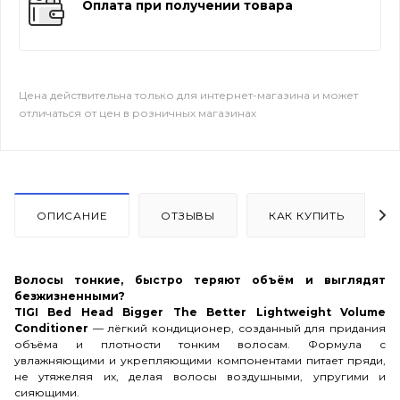
Оплата при получении товара
Цена действительна только для интернет-магазина и может
отличаться от цен в розничных магазинах
ОПИСАНИЕ
ОТЗЫВЫ
КАК КУПИТЬ
Волосы тонкие, быстро теряют объём и выглядят
безжизненными?
TIGI Bed Head Bigger The Better Lightweight Volume
Conditioner
— лёгкий кондиционер, созданный для придания
объёма и плотности тонким волосам. Формула с
увлажняющими и укрепляющими компонентами питает пряди,
не утяжеляя их, делая волосы воздушными, упругими и
сияющими.