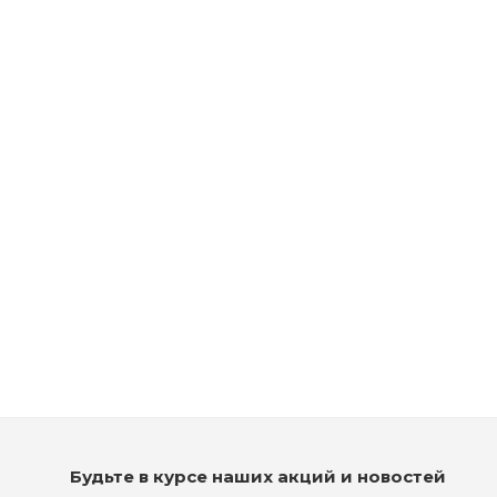
Рассчитываем дату доставки...
Шампунь для волос - Tigi Bed Head Self Absorbed Shampoo
Мало
1 790
₽
Будьте в курсе наших акций и новостей