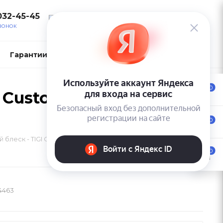
032-45-45
ВОЙТИ
ЗВОНОК
Гарантии и возврат
Контакты
0
 Custom Care Shine
0
леск - TIGI Copyright Custom Care Shine Booster
0
24463