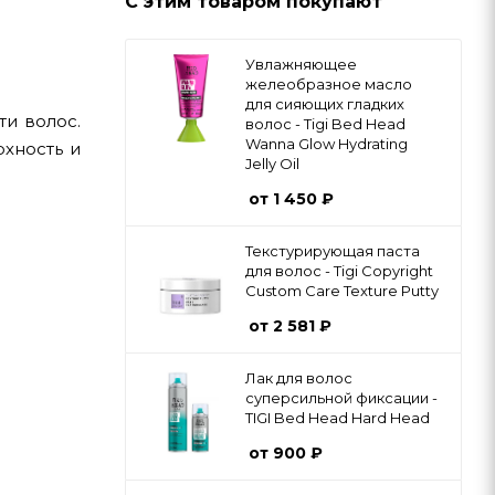
С этим товаром покупают
Увлажняющее
желеобразное масло
для сияющих гладких
ти волос.
волос - Tigi Bed Head
Wanna Glow Hydrating
хность и
Jelly Oil
от
1 450 ₽
Текстурирующая паста
для волос - Tigi Copyright
Custom Care Texture Putty
от
2 581 ₽
Лак для волос
суперсильной фиксации -
TIGI Bed Head Hard Head
от
900 ₽