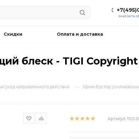
+7(495)
ЗАКАЗАТЬ 
Скидки
Оплата и доставка
й блеск - TIGI Copyright
—
овый уход направленного действия
Крем-бустер усиливающий б
Артикул:
TIGI-