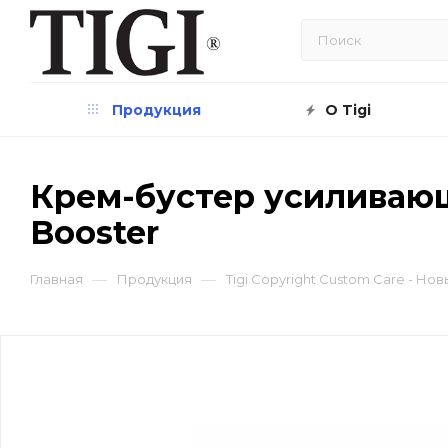
Продукция
О Tigi
Крем-бустер усиливающи
Booster
—
—
Главная
Продукция
Tigi Copyright Custom Care - Н