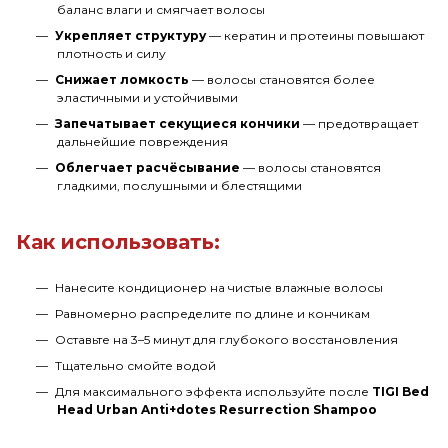
баланс влаги и смягчает волосы
Укрепляет структуру
— кератин и протеины повышают
плотность и силу
Снижает ломкость
— волосы становятся более
эластичными и устойчивыми
Запечатывает секущиеся кончики
— предотвращает
дальнейшие повреждения
Облегчает расчёсывание
— волосы становятся
гладкими, послушными и блестящими
Как использовать:
Нанесите кондиционер на чистые влажные волосы
Равномерно распределите по длине и кончикам
Оставьте на 3–5 минут для глубокого восстановления
Тщательно смойте водой
Для максимального эффекта используйте после
TIGI Bed
Head Urban Anti+dotes Resurrection Shampoo