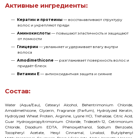
Активные ингредиенты:
Кератин и протеины
— восстанавливают структуру
волос и укрепляют пряди
Аминокислоты
— повышают эластичность и защищают
от ломкости
Глицерин
— увлажняет и удерживает влагу внутри
волоса
Аmodimethicone
— разглаживает поверхность волос и
придаёт блеск
Витамин Е
— антиоксидантная защита и сияние
Состав:
Water (Aqua/Eau), Cetearyl Alcohol, Behentrimonium Chloride,
Amodimethicone, Glycerin, Fragrance (Parfum), Hydrolyzed Keratin,
Hydrolyzed Wheat Protein, Arginine, Lysine HCl, Trehalose, Citric Acid,
Guar Hydroxypropyltrimonium Chloride, Trideceth-12, Cetrimonium
Chloride, Disodium EDTA, Phenoxyethanol, Sodium Benzoate,
Tocopheryl Acetate, Hexyl Cinnamal, Linalool, Butylphenyl