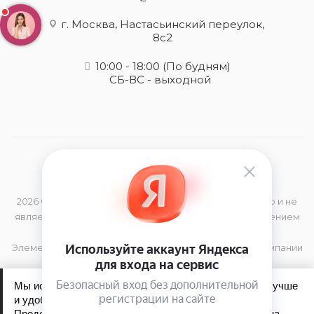
г. Москва, Настасьинский переулок,
8с2
10:00 - 18:00
(По будням)
СБ-ВС - выходной
2026 © Данный сайт носит информационный характер и не
является публичной офертой, определяемой положением
Статьи 437 (2) Гражданского Кодекса РФ
Элементы дизайна и торговая марка принадлежат компании
TIGi
Мы используем файлы cookie, чтобы сайт работал лучше
и удобнее для вас.
Продолжая пользоваться сайтом, вы соглашаетесь на