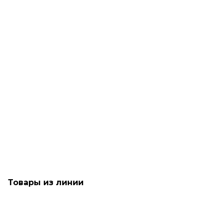
Рассчитываем дату доставки...
Восстанавливающий кондиционер для блондинок - TIGI
Bed Head Serial Blonde Conditioner
Мало
1 890
₽
Товары из линии