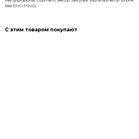
Methylpropional, Coumarin, Benzyl Salicylate, Alpha-Isomethyl Ionone,
Red 33 (CI 17200).
С этим товаром покупают