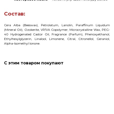
Состав:
Cera Alba (Beeswax), Petrolatum, Lanolin, Paraffinum Liquidum
(Mineral Oil), Ozokerite, VP/VA Copolymer, Microcrystalline Wax, PEG-
40 Hydrogenated Castor Oil, Fragrance (Parfum), Phenoxyethanol,
Ethylhexylglycerin, Linalool, Limonene, Citral, Citronellol, Geraniol,
Alpha-Isomethyl Ionone.
С этим товаром покупают