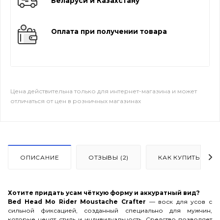
Беларуси и Казахстану
Оплата при получении товара
Цена действительна только для интернет-магазина и может
отличаться от цен в розничных магазинах
ОПИСАНИЕ
ОТЗЫВЫ (2)
КАК КУПИТЬ
Хотите придать усам чёткую форму и аккуратный вид?
Bed Head Mo Rider Moustache Crafter
— воск для усов с
сильной фиксацией, созданный специально для мужчин,
которые ценят стиль и индивидуальность. Средство позволяет