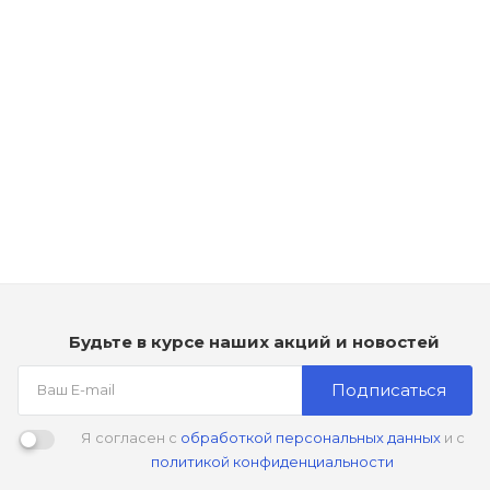
Рассчитываем дату доставки...
Шампунь для объема волос - TIGI Dense Up Style Building
Мало
2 990
₽
Будьте в курсе наших акций и новостей
Подписаться
Я согласен с
обработкой персональных данных
и с
политикой конфиденциальности