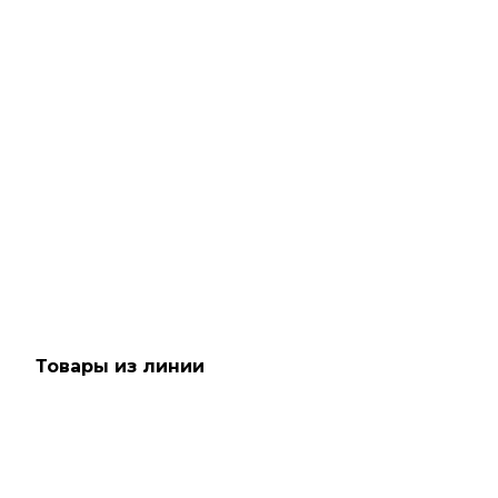
Рассчитываем дату доставки...
Спрей для придания объёма волосам - TIGI Bed Head
Queen for a Day Thickening Spray
Достаточно
1 550
₽
Товары из линии
SALE