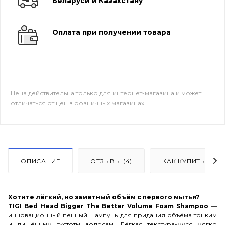
Беларуси и Казахстану
Оплата при получении товара
Цена действительна только для интернет-магазина и может
отличаться от цен в розничных магазинах
ОПИСАНИЕ
ОТЗЫВЫ (4)
КАК КУПИТЬ
Хотите лёгкий, но заметный объём с первого мытья?
TIGI Bed Head Bigger The Better Volume Foam Shampoo
—
инновационный пенный шампунь для придания объёма тонким
и лишённым густоты волосам. Лёгкая текстура-мусс мягко