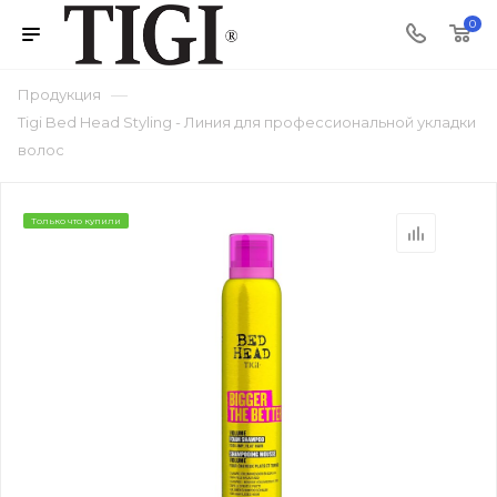
0
—
Продукция
Tigi Bed Head Styling - Линия для профессиональной укладки
волос
Только что купили