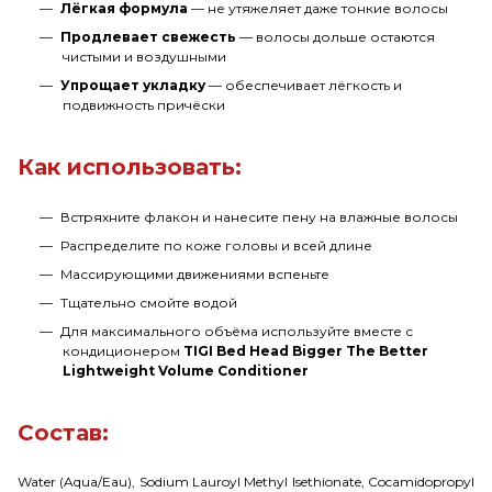
Лёгкая формула
— не утяжеляет даже тонкие волосы
Продлевает свежесть
— волосы дольше остаются
чистыми и воздушными
Упрощает укладку
— обеспечивает лёгкость и
подвижность причёски
Как использовать:
Встряхните флакон и нанесите пену на влажные волосы
Распределите по коже головы и всей длине
Массирующими движениями вспеньте
Тщательно смойте водой
Для максимального объёма используйте вместе с
кондиционером
TIGI Bed Head Bigger The Better
Lightweight Volume Conditioner
Состав:
Water (Aqua/Eau), Sodium Lauroyl Methyl Isethionate, Cocamidopropyl