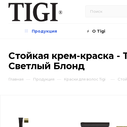
Продукция
О Tigi
Стойкая крем-краска - T
Светлый Блонд
—
—
—
Главная
Продукция
Краски для волос Tigi
Стой