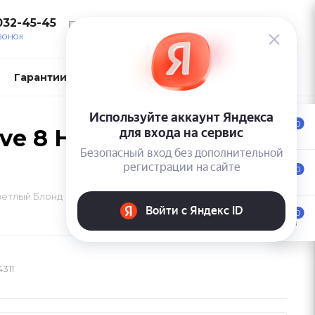
032-45-45
ВОЙТИ
ЗВОНОК
Гарантии и возврат
Контакты
0
tive 8 Нейтральный
0
Светлый Блонд
0
4311