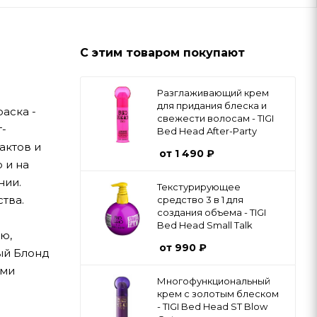
С этим товаром покупают
Разглаживающий крем
для придания блеска и
аска -
свежести волосам - TIGI
т-
Bed Head After-Party
актов и
от
1 490 ₽
 и на
нии.
Текстурирующее
тва.
средство 3 в 1 для
создания объема - TIGI
Bed Head Small Talk
ю,
от
990 ₽
лый Блонд
ыми
Многофункциональный
крем с золотым блеском
- TIGI Bed Head ST Blow