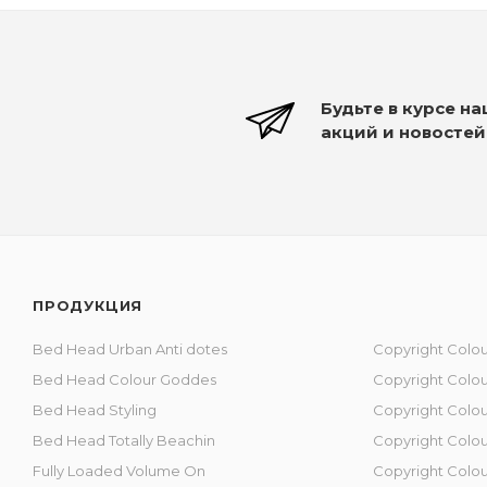
Будьте в курсе н
акций и новостей
ПРОДУКЦИЯ
Bed Head Urban Anti dotes
Copyright Colou
Bed Head Colour Goddes
Copyright Сolou
Bed Head Styling
Copyright Сolour
Bed Head Totally Beachin
Copyright Colou
Fully Loaded Volume On
Copyright Colo