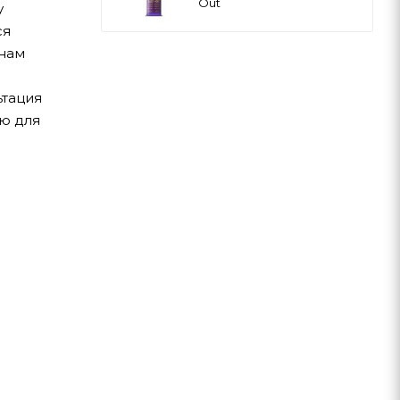
Out
у
ся
 нам
ьтация
ую для