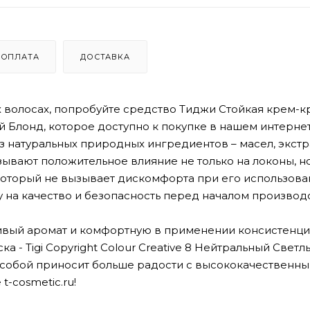
ОПЛАТА
ДОСТАВКА
 волосах, попробуйте средство Тиджи Стойкая крем-кр
лый Блонд, которое доступно к покупке в нашем интерне
 натуральных природных ингредиентов – масел, экстр
ывают положительное влияние не только на локоны, но
который не вызывает дискомфорта при его использова
на качество и безопасность перед началом производс
ивый аромат и комфортную в применении консистенци
а - Tigi Copyright Colour Creative 8 Нейтральный Свет
за собой приносит больше радости с высококачественн
-cosmetic.ru!