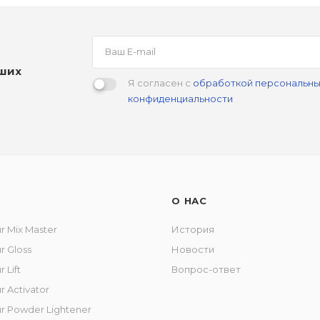
аших
Я согласен с
обработкой персональны
конфиденциальности
О НАС
r Mix Master
История
r Gloss
Новости
 Lift
Вопрос-ответ
r Activator
ur Powder Lightener